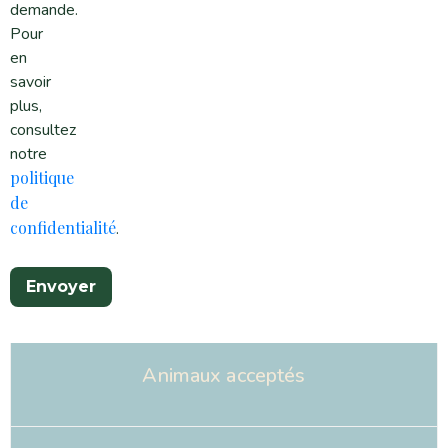
demande.
Pour
en
savoir
plus,
consultez
notre
politique
de
confidentialité
.
Animaux acceptés