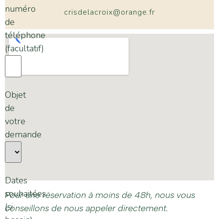
numéro
crisdelacroix@orange.fr
de
téléphone
(facultatif)
Objet
de
votre
demande
Dates
souhaitées
Pour une réservation à moins de 48h, nous vous
(si
conseillons de nous appeler directement.