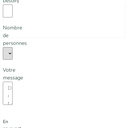
besoin)
Notre équipe vous répond sous 24 à
48h.
Nombre
de
personnes
Votre
message
En